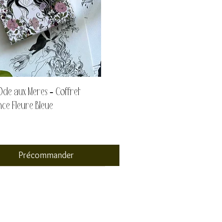
Ode aux Mères - Coffret
nce Fleure Bleue
Précommander
 collection
 tirages