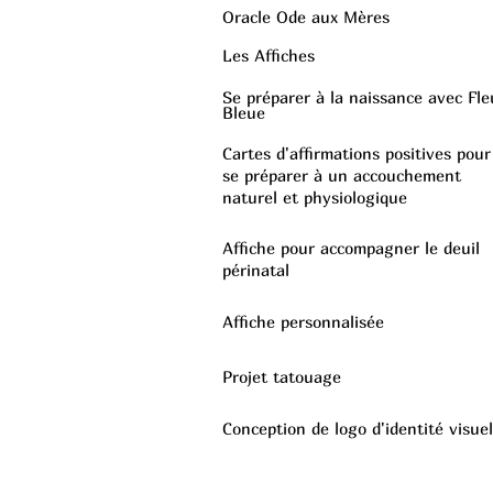
Oracle Ode aux Mères
Les Affiches
Se préparer à la naissance avec Fle
Bleue
Cartes d'affirmations positives pour
se préparer à un accouchement
naturel et physiologique
Personnalisation Mère sorcière
Affiche Mère engagée
Affiche Mère suffisante
Affiche Mère à chat(s)
Fille de la Terre
Affiche pour accompagner le deuil
Prix promotionnel
Prix promotionnel
Prix promotionnel
Prix promotionnel
Prix promotionnel
À partir de
À partir de
À partir de
À partir de
À partir de
90,00 €
15,00 €
15,00 €
15,00 €
25,00 €
périnatal
Ajouter au panier
Ajouter au panier
Ajouter au panier
Ajouter au panier
Ajouter au panier
Affiche personnalisée
Projet tatouage
Conception de logo d'identité visuel