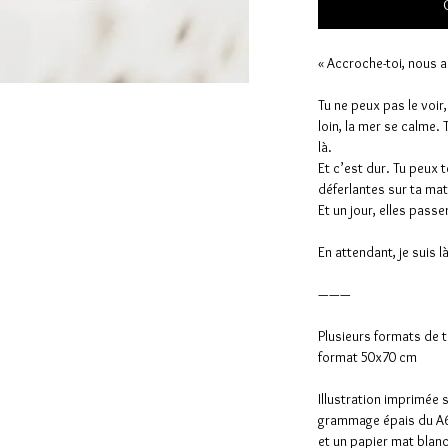
« Accroche-toi, nous a
Tu ne peux pas le voir
loin, la mer se calme.
là.
Et c’est dur. Tu peux 
déferlantes sur ta mate
Et un jour, elles pass
En attendant, je suis là
———
Plusieurs formats de t
format 50x70 cm
Illustration imprimée 
grammage épais du A6
et un papier mat blan