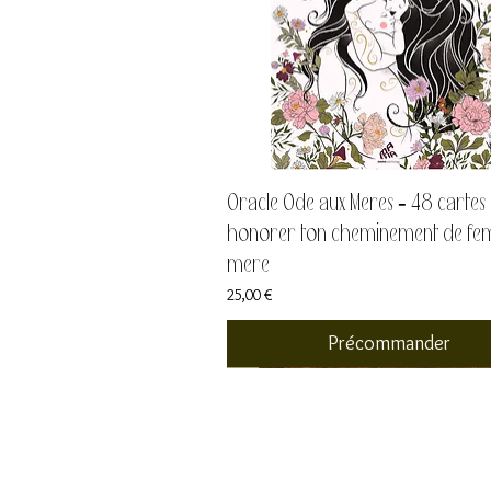
Oracle Ode aux Mères - 48 cartes
honorer ton cheminement de f
mère
Prix
25,00 €
Précommander
Places limitées
derniers tirages
derniers tirages
derniers tirages