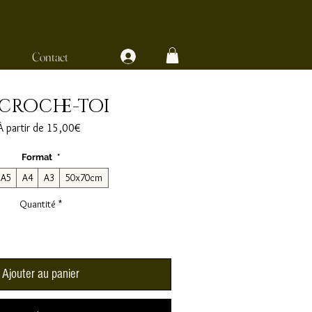
Contact
croche-toi
Prix
À partir de
15,00€
promotionnel
Format
*
A5
A4
A3
50x70cm
Quantité
*
Ajouter au panier