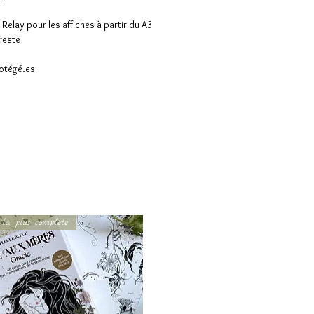
Relay pour les affiches à partir du A3
reste
rotégé.es
 la plus complète