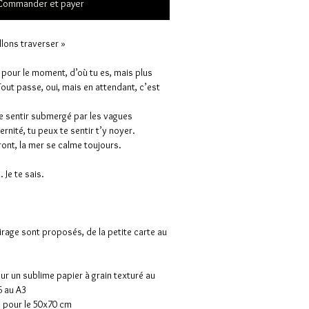
Commander et payer
llons traverser »
, pour le moment, d’où tu es, mais plus
 Tout passe, oui, mais en attendant, c’est
te sentir submergé par les vagues
rnité, tu peux te sentir t’y noyer.
eront, la mer se calme toujours.
. Je te sais.
irage sont proposés, de la petite carte au
sur un sublime papier à grain texturé au
 au A3
c pour le 50x70 cm