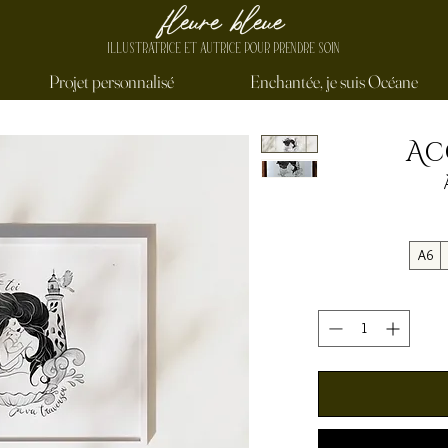
fleure bleue
ILLUSTRATRICE ET AUTRICE
POUR PRENDRE SOIN
Projet personnalisé
Enchantée, je suis Océane
Ac
A6