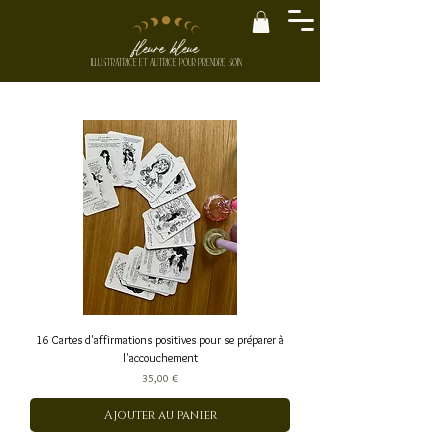
fleure bleue
ILLUSTRATRICE ET AUTRICE
POUR PRENDRE SOIN
16 Cartes d'affirmations positives pour se préparer à
l'accouchement
Prix
35,00 €
Ajouter au panier