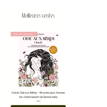
Meilleures ventes
Avec des surprises...
Oracle Ode aux Mères - 48 cartes pour honorer
ton cheminement de femme-mère
Prix
25,00 €