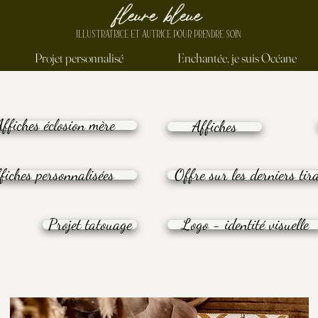
fleure bleue
ILLUSTRATRICE ET AUTRICE
POUR PRENDRE SOIN
Projet personnalisé
Enchantée, je suis Océane
Affiches éclosion mère
Affiches
fiches personnalisées
Offre sur les derniers tir
Projet tatouage
Logo - identité visuelle